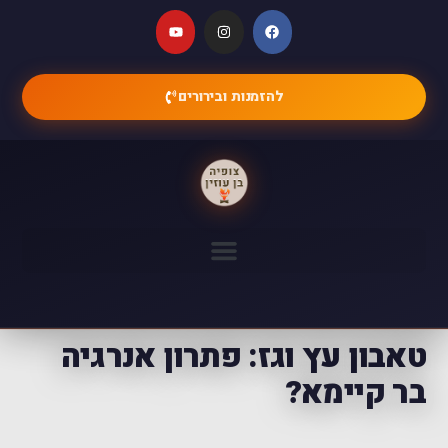
להזמנות ובירורים
טאבון עץ וגז: פתרון אנרגיה
בר קיימא?