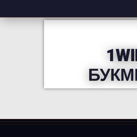
"1
БУКМ