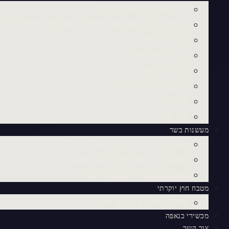
גריל ארגנטינאי מעוצב
מנגל ארגנטינאי עם שיפוד מסתובב ומנוף הרמ
מנגל "טריו"
מנגל ברזילאי
מנגל מקצועי
פלנצ'ה מקצועית
פחמים
עץ אלון
מעשנות בשר
מעשנה 3 מפלסים דגם "טריו"
מעשנה 4 מפלסים דגם "אגם"
מעשנה במידות 1.20 גובה
מטבח חוץ יוקרתי
מטבח חוץ בעיצוב אישי
מכשירי כנאפה
צור קשר