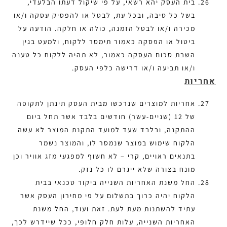
בית העסק יהא רשאי, על פי שיקול דעתו הבלעדי,
בשל כל סיבה, ובכל עת, לבטל או להפסיק עסקה ו/או
מכירה ו/או לבטל הזמנה, כולה או חלקה. הודעה על
ביטול או הפסקה כאמור תימסר ללקוח, ולמעט בגין
השבת סכום העסקה כאמור, לא תהיה ללקוח כל טענה
ו/או תביעה ו/או דרישה כלפי העסק.
אחריות
אחריות למוצרים שנרכשו מבית העסק תינתן לתקופה
של 12 (שניים-עשר) חודשים בלבד אשר תחל ביום
ההתקנה, ובלבד שעד למועד התקנת המוצר לא עשה
הלקוח שימוש במוצר שנמסר לו, והמוצר נשמר
בתנאים ראויים, קרי – לא חשוף למפגעי מזג אוויר וכן
מונח בצורה שלא ייגרם לו כל נזק.
החל משנת האחריות השנייה ביקור טכנאי בבית
הלקוח יהיה כרוך בתשלום על פי מחירון העסק אשר
עתיד להשתנות מעת לעת. זאת ועוד, החל משנת
האחריות השנייה, עלות חלק חלופי, ככל שיידרש לכך,