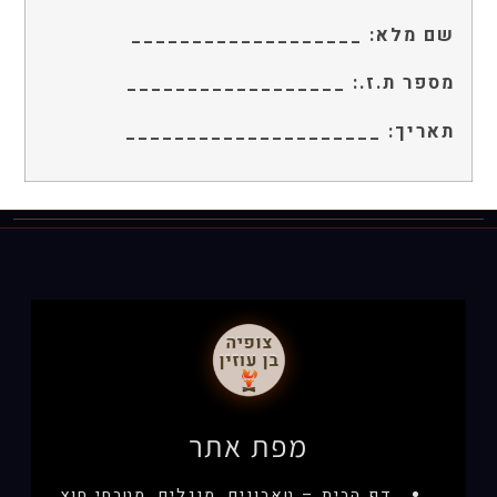
שם מלא: ___________________
מספר ת.ז.: __________________
תאריך: _____________________
מפת אתר
דף הבית – טאבונים, מנגלים, מטבחי חוץ