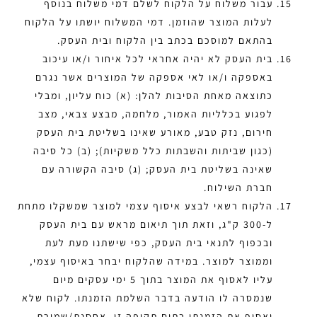
עבור משלוח על הלקוח לשלם דמי משלוח בנוסף
לעלות המוצר שהוזמן. דמי המשלוח יושתו על הלקוח
בהתאם למוסכם בכתב בין הלקוח ובית העסק.
בית העסק לא יהיה אחראי לכל איחור ו/או עיכוב
באספקה ו/או לאי אספקה של המוצרים אשר נגרם
כתוצאה מאחת הסיבות להלן: (א) כוח עליון, ומבלי
לפגוע בכלליות האמור, מלחמה, מבצע צבאי, מצב
חירום, נזק טבע, מאורע שאינו בשליטת בית העסק
(כגון שביתות והשבתות כלל משקיות); (ב) כל סיבה
שאינה בשליטת בית העסק; (ג) סיבה הקשורה עם
חברת השילוח.
הלקוח רשאי לבצע איסוף עצמי למוצר שמשקלו מתחת
ל-300 ק"ג, וזאת תוך תיאום מראש עם בית העסק
ובכפוף לתנאי בית העסק, כפי שישתנו מעת לעת
וממוצר למוצר. במידה שהלקוח יבחר באיסוף עצמי,
עליו לאסוף את המוצר בתוך 5 ימי עסקים מיום
שנמסרה לו הודעה בדבר השלמת הזמנתו. לקוח שלא
יאסוף את הזמנתו בתום תקופה זו, אחסנת/שמירת