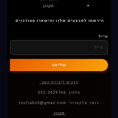
תקנון
הירשמו למבצעים שלנו והישארו מעודכנים
מייל
שליחה
דרכים ליצירת קשר:
טלפון: 052-3429766
דואר אלקטרוני: tsofiabn5@gmail.com
תקנון