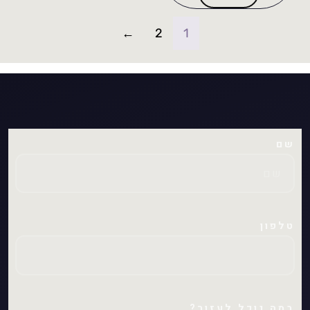
←
2
1
שם
טלפון
במה נוכל לעזור?